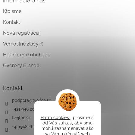
Informácie o nás
Kto sme
Kontakt
Nová registrácia
Vernostné zľavy %
Hodnotenie obchodu
Overený E-shop
Kontakt
podpora
@
tvojfon.sk
+421 948 261 491
Hmm cookies
, prosíme si
tvojfon.sk
od Vás súhlas, aby sme
+421948261491
mohli zaznamenavať ako
sa Vám páči náš web