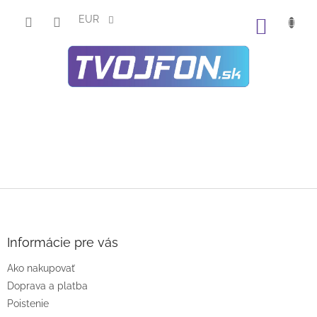
Prejsť
na
EUR
NÁKU
obsah
KOŠÍK
Z
á
p
ä
Informácie pre vás
t
Ako nakupovať
i
e
Doprava a platba
Poistenie