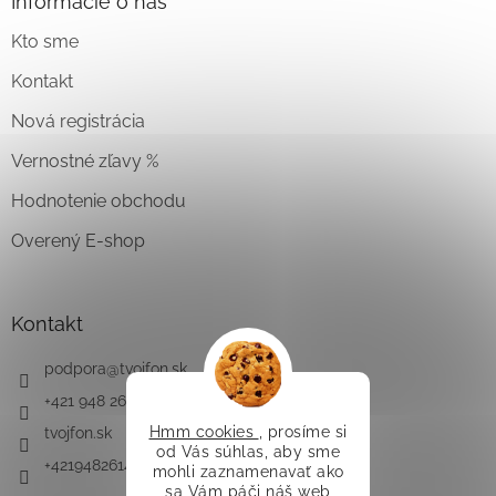
Informácie o nás
Kto sme
Kontakt
Nová registrácia
Vernostné zľavy %
Hodnotenie obchodu
Overený E-shop
Kontakt
podpora
@
tvojfon.sk
+421 948 261 491
Hmm cookies
, prosíme si
tvojfon.sk
od Vás súhlas, aby sme
+421948261491
mohli zaznamenavať ako
sa Vám páči náš web