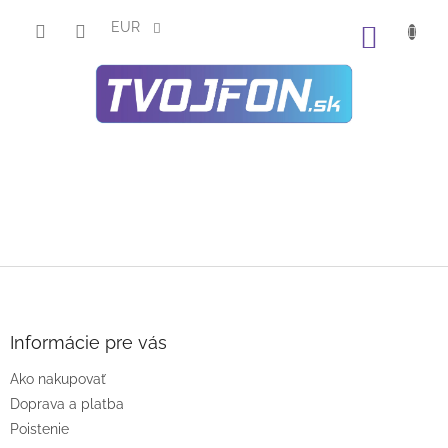
Prejsť
na
EUR
NÁKU
obsah
KOŠÍK
Z
á
p
ä
Informácie pre vás
t
Ako nakupovať
i
e
Doprava a platba
Poistenie