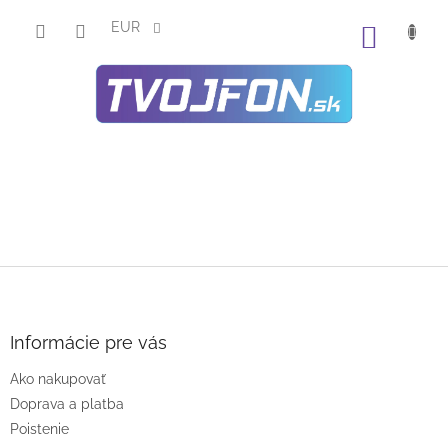
Prejsť
na
EUR
NÁKU
obsah
KOŠÍK
Z
á
p
ä
Informácie pre vás
t
Ako nakupovať
i
e
Doprava a platba
Poistenie