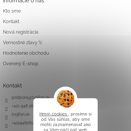
Informácie o nás
Kto sme
Kontakt
Nová registrácia
Vernostné zľavy %
Hodnotenie obchodu
Overený E-shop
Kontakt
podpora
@
tvojfon.sk
+421 948 261 491
Hmm cookies
, prosíme si
tvojfon.sk
od Vás súhlas, aby sme
+421948261491
mohli zaznamenavať ako
sa Vám páči náš web