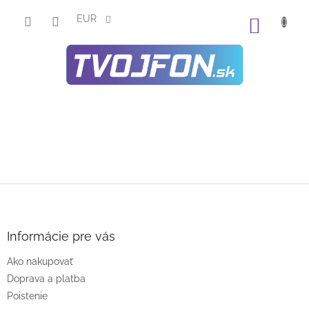
Prejsť
na
EUR
NÁKU
obsah
KOŠÍK
Z
á
p
ä
Informácie pre vás
t
Ako nakupovať
i
e
Doprava a platba
Poistenie