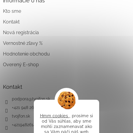
Informácie o nás
Kto sme
Kontakt
Nová registrácia
Vernostné zľavy %
Hodnotenie obchodu
Overený E-shop
Kontakt
podpora
@
tvojfon.sk
+421 948 261 491
Hmm cookies
, prosíme si
tvojfon.sk
od Vás súhlas, aby sme
+421948261491
mohli zaznamenavať ako
sa Vám páči náš web