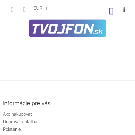
Prejsť
na
EUR
NÁKU
obsah
KOŠÍK
Z
á
p
ä
Informácie pre vás
t
Ako nakupovať
i
e
Doprava a platba
Poistenie