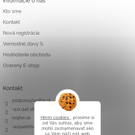
Informácie o nás
Kto sme
Kontakt
Nová registrácia
Vernostné zľavy %
Hodnotenie obchodu
Overený E-shop
Kontakt
podpora
@
tvojfon.sk
+421 948 261 491
Hmm cookies
, prosíme si
tvojfon.sk
od Vás súhlas, aby sme
+421948261491
mohli zaznamenavať ako
sa Vám páči náš web