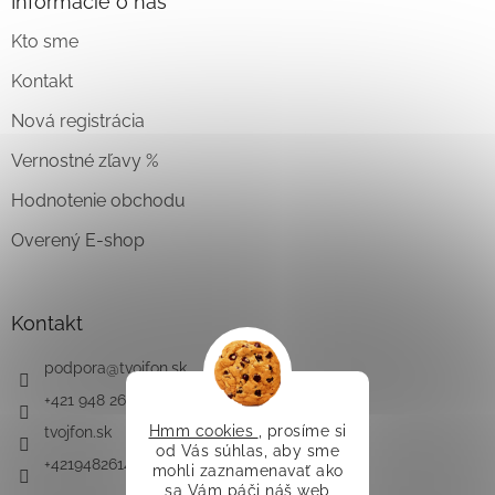
Informácie o nás
Kto sme
Kontakt
Nová registrácia
Vernostné zľavy %
Hodnotenie obchodu
Overený E-shop
Kontakt
podpora
@
tvojfon.sk
+421 948 261 491
Hmm cookies
, prosíme si
tvojfon.sk
od Vás súhlas, aby sme
+421948261491
mohli zaznamenavať ako
sa Vám páči náš web