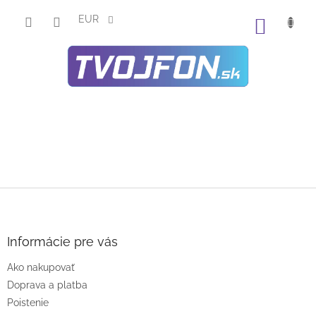
Prejsť
na
EUR
NÁKU
obsah
KOŠÍK
Z
á
p
ä
Informácie pre vás
t
Ako nakupovať
i
e
Doprava a platba
Poistenie