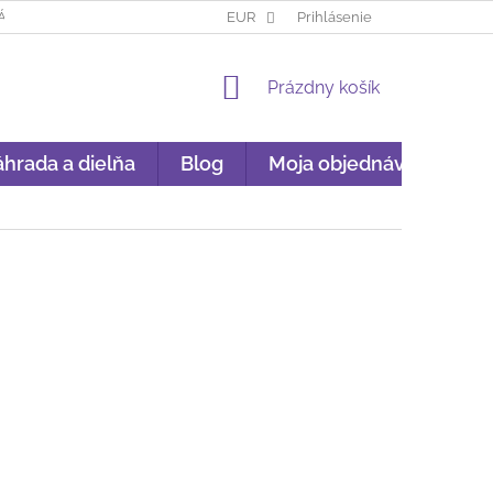
ÁKUP NA SPLÁTKY
GARANCIA ORIGINALITY
EUR
Prihlásenie
GDPR
NÁKU
NÁKUPNÝ
Prázdny košík
KOŠÍK
hrada a dielňa
Blog
Moja objednávka