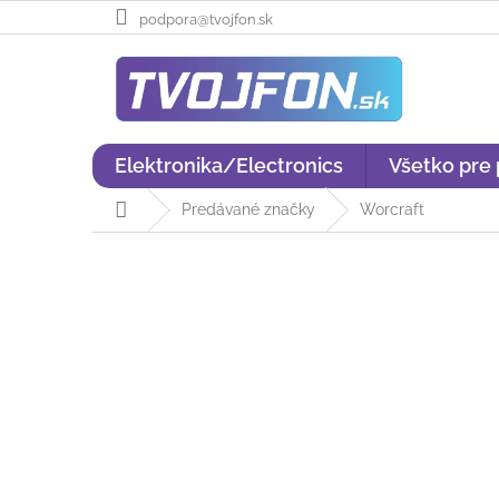
Prejsť
podpora@tvojfon.sk
na
obsah
Elektronika/Electronics
Všetko pre
Domov
Predávané značky
Worcraft