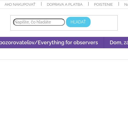
AKO NAKUPOVAŤ
DOPRAVA A PLATBA
POISTENIE
N
HĽADAŤ
 pozorovateľov/Everything for observers
Dom, zá