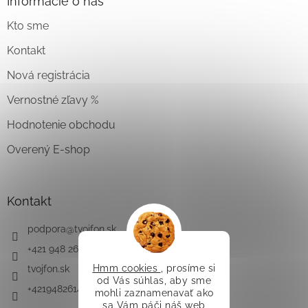
Informácie o nás
Kto sme
Kontakt
Nová registrácia
Vernostné zľavy %
Hodnotenie obchodu
Overený E-shop
Kontakt
podpora
@
tvojfon.sk
+421 948 261 491
Hmm cookies
, prosíme si
tvojfon.sk
od Vás súhlas, aby sme
+421948261491
mohli zaznamenavať ako
sa Vám páči náš web