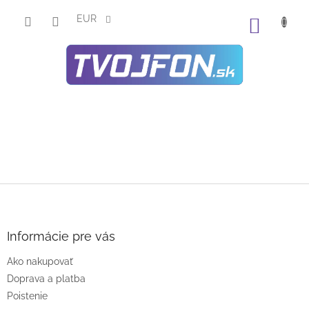
Prejsť
na
EUR
NÁKU
obsah
KOŠÍK
Z
á
p
ä
Informácie pre vás
t
Ako nakupovať
i
e
Doprava a platba
Poistenie