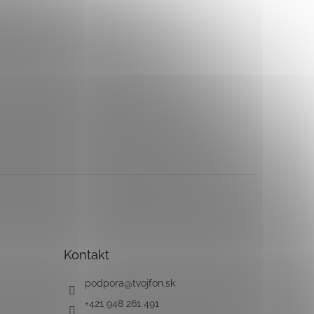
Kontakt
podpora
@
tvojfon.sk
+421 948 261 491