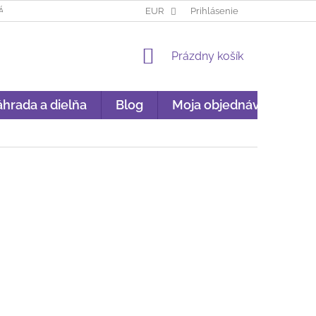
ÁKUP NA SPLÁTKY
GARANCIA ORIGINALITY
EUR
Prihlásenie
GDPR
NÁKU
NÁKUPNÝ
Prázdny košík
KOŠÍK
hrada a dielňa
Blog
Moja objednávka