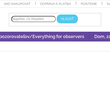
AKO NAKUPOVAŤ
DOPRAVA A PLATBA
POISTENIE
N
HĽADAŤ
 pozorovateľov/Everything for observers
Dom, zá