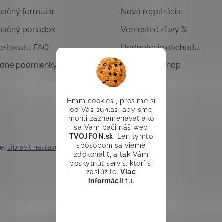
mačný formulár
Nová registrácia
mačný poriadok
Vernostné zľavy %
ie tovaru FAQ
Hodnotenie obchodu
dné podmienky
Overený E-shop
Hmm cookies
, prosíme si
od Vás súhlas, aby sme
mohli zaznamenavať ako
sa Vám páči náš web
TVOJFON.sk
. Len týmto
spôsobom sa vieme
né.
Upraviť nastavenie cookies
zdokonaliť, a tak Vám
poskytnúť servis, ktorí si
zaslúžite.
Viac
informácií
tu
.