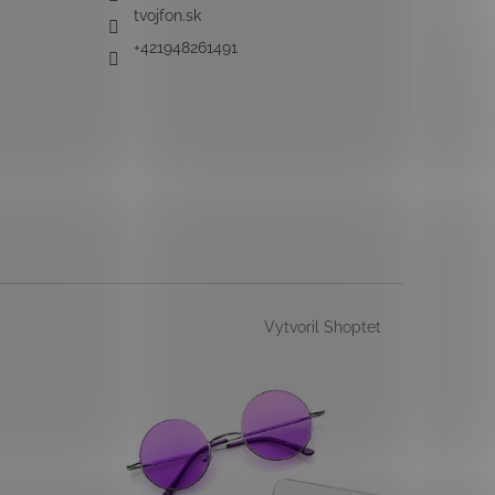
tvojfon.sk
+421948261491
Vytvoril Shoptet