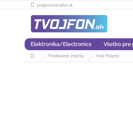
Prejsť
podpora@tvojfon.sk
na
obsah
Elektronika/Electronics
Všetko pre
Domov
Predávané značky
York Poland