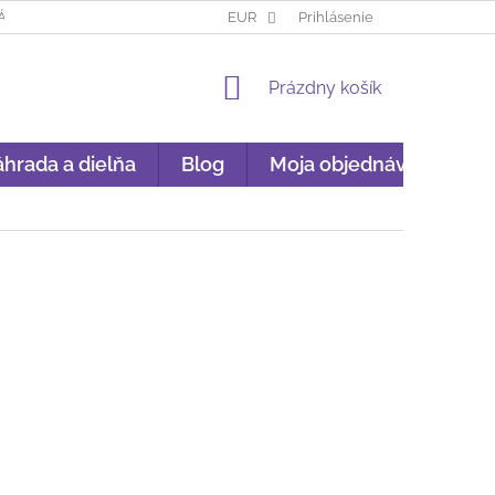
ÁKUP NA SPLÁTKY
GARANCIA ORIGINALITY
EUR
Prihlásenie
GDPR
NÁKU
NÁKUPNÝ
Prázdny košík
KOŠÍK
hrada a dielňa
Blog
Moja objednávka