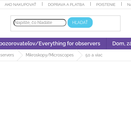
AKO NAKUPOVAŤ
DOPRAVA A PLATBA
POISTENIE
N
HĽADAŤ
 pozorovateľov/Everything for observers
Dom, zá
bservers
Mikroskopy/Microscopes
50 a viac