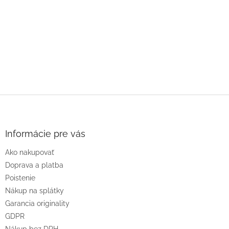
Z
á
p
ä
Informácie pre vás
t
Ako nakupovať
i
e
Doprava a platba
Poistenie
Nákup na splátky
Garancia originality
GDPR
Nákup bez DPH