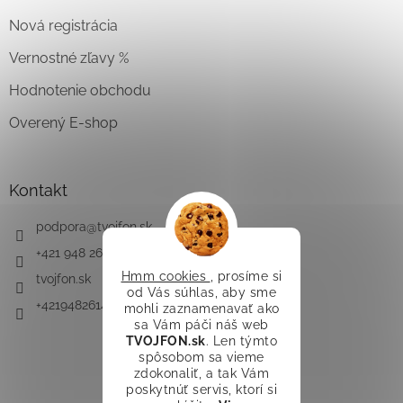
Nová registrácia
Vernostné zľavy %
Hodnotenie obchodu
Overený E-shop
Kontakt
podpora
@
tvojfon.sk
+421 948 261 491
Hmm cookies
, prosíme si
tvojfon.sk
od Vás súhlas, aby sme
+421948261491
mohli zaznamenavať ako
sa Vám páči náš web
TVOJFON.sk
. Len týmto
spôsobom sa vieme
zdokonaliť, a tak Vám
poskytnúť servis, ktorí si