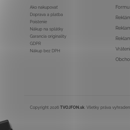
e
Formul
Ako nakupovať
Doprava a platba
Reklá
Poistenie
Rekla
Nákup na splátky
Garancia originality
Rekla
GDPR
Vráten
Nákup bez DPH
Obcho
Copyright 2026
TVOJFON.sk
. Všetky práva vyhrade