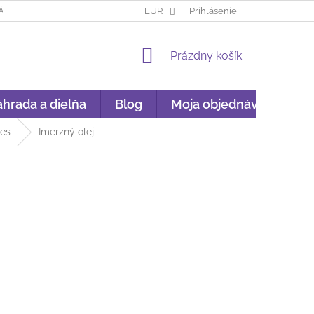
ÁKUP NA SPLÁTKY
GARANCIA ORIGINALITY
EUR
Prihlásenie
GDPR
NÁKU
NÁKUPNÝ
Prázdny košík
KOŠÍK
hrada a dielňa
Blog
Moja objednávka
ies
Imerzný olej