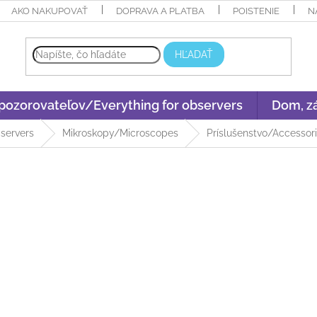
AKO NAKUPOVAŤ
DOPRAVA A PLATBA
POISTENIE
N
HĽADAŤ
 pozorovateľov/Everything for observers
Dom, zá
bservers
Mikroskopy/Microscopes
Príslušenstvo/Accessor