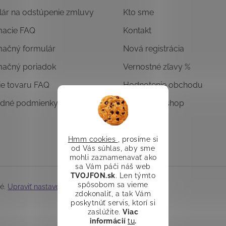
ár na odstúpenie zmluvy
Kto sme
macie FAQ
Kontakt
mačný formulár
Nová registrácia
mačný poriadok
Vernostné zľavy %
ie tovaru FAQ
Hodnotenie obchodu
dné podmienky
Overený E-shop
Hmm cookies
, prosíme si
od Vás súhlas, aby sme
mohli zaznamenavať ako
sa Vám páči náš web
TVOJFON.sk
. Len týmto
spôsobom sa vieme
né.
Upraviť nastavenie cookies
zdokonaliť, a tak Vám
poskytnúť servis, ktorí si
zaslúžite.
Viac
informácií
tu
.