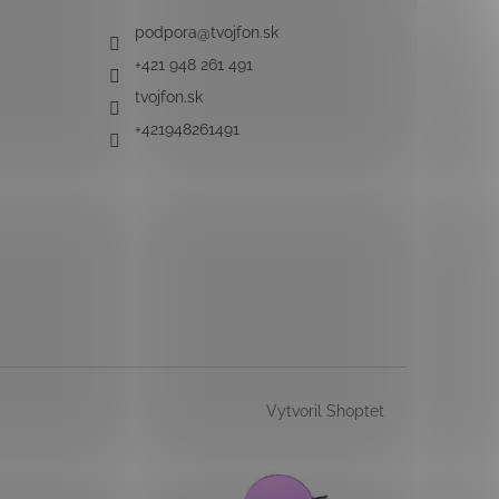
podpora
@
tvojfon.sk
+421 948 261 491
tvojfon.sk
+421948261491
Vytvoril Shoptet