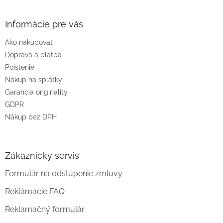
á
p
ä
Informácie pre vás
t
Ako nakupovať
i
e
Doprava a platba
Poistenie
Nákup na splátky
Garancia originality
GDPR
Nákup bez DPH
Zákaznícky servis
Formulár na odstúpenie zmluvy
Reklámacie FAQ
Reklamačný formulár