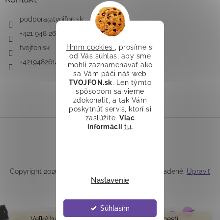
podpora
@
tvojfon.sk
+421 948 261 491
Hmm cookies
, prosíme si
tvojfon.sk
od Vás súhlas, aby sme
+421948261491
mohli zaznamenavať ako
sa Vám páči náš web
TVOJFON.sk
. Len týmto
spôsobom sa vieme
zdokonaliť, a tak Vám
poskytnúť servis, ktorí si
zaslúžite.
Viac
informácií
tu
.
Vytvoril Shoptet
Copyright 2026
TVOJFON.sk
. Všetky práva vyhradené.
Upraviť
Nastavenie
nastavenie cookies
Súhlasím
Veľký balík /teleskop/ do Z-boxu sa nezmestí.