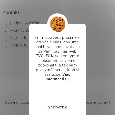
Kontakt
podpora
@
tvojfon.sk
+421 948 261 491
Hmm cookies
, prosíme si
tvojfon.sk
od Vás súhlas, aby sme
+421948261491
mohli zaznamenavať ako
sa Vám páči náš web
TVOJFON.sk
. Len týmto
spôsobom sa vieme
zdokonaliť, a tak Vám
poskytnúť servis, ktorí si
zaslúžite.
Viac
informácií
tu
.
Vytvoril Shoptet
Copyright 2026
TVOJFON.sk
. Všetky práva vyhradené.
Upraviť
Nastavenie
nastavenie cookies