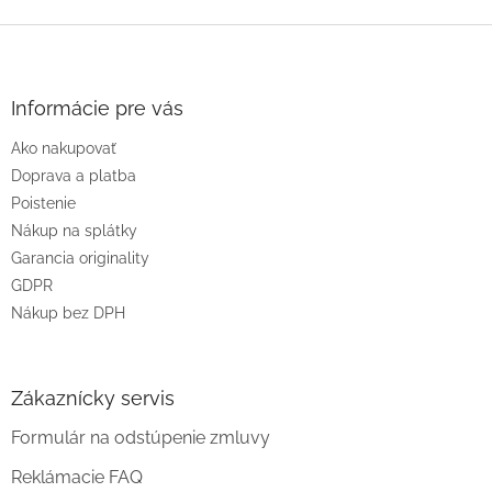
Z
á
p
ä
Informácie pre vás
t
Ako nakupovať
i
e
Doprava a platba
Poistenie
Nákup na splátky
Garancia originality
GDPR
Nákup bez DPH
Zákaznícky servis
Formulár na odstúpenie zmluvy
Reklámacie FAQ