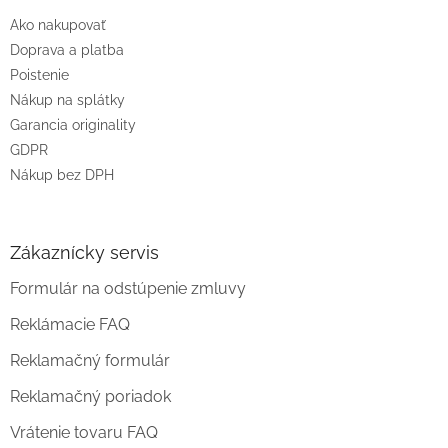
t
Ako nakupovať
i
e
Doprava a platba
Poistenie
Nákup na splátky
Garancia originality
GDPR
Nákup bez DPH
Zákaznícky servis
Formulár na odstúpenie zmluvy
Reklámacie FAQ
Reklamačný formulár
Reklamačný poriadok
Vrátenie tovaru FAQ