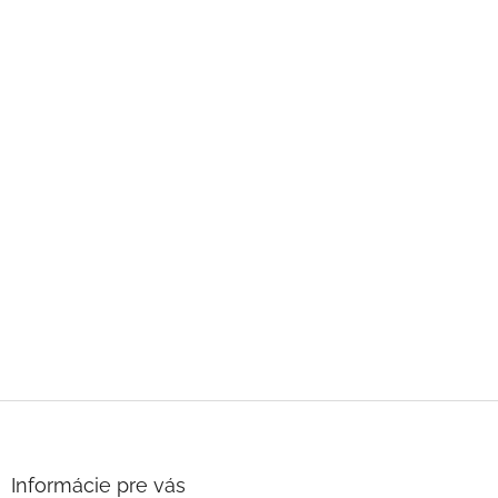
Z
á
p
ä
Informácie pre vás