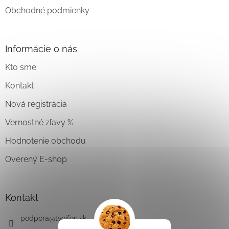
Obchodné podmienky
Informácie o nás
Kto sme
Kontakt
Nová registrácia
Vernostné zľavy %
Hodnotenie obchodu
Overený E-shop
Kontakt
podpora
@
tvojfon.sk