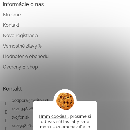
Informácie o nás
Kto sme
Kontakt
Nová registrácia
Vernostné zľavy %
Hodnotenie obchodu
Overený E-shop
Kontakt
podpora
@
tvojfon.sk
+421 948 261 491
Hmm cookies
, prosíme si
tvojfon.sk
od Vás súhlas, aby sme
+421948261491
mohli zaznamenavať ako