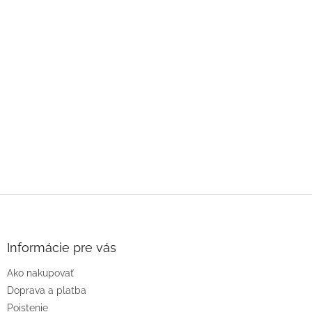
Z
á
p
ä
Informácie pre vás
t
Ako nakupovať
i
e
Doprava a platba
Poistenie