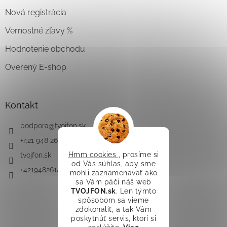
Nová registrácia
Vernostné zľavy %
Hodnotenie obchodu
Overený E-shop
Kontakt
podpora
@
tvojfon.sk
+421 948 261 491
Hmm cookies
, prosíme si
tvojfon.sk
od Vás súhlas, aby sme
+421948261491
mohli zaznamenavať ako
sa Vám páči náš web
TVOJFON.sk
. Len týmto
spôsobom sa vieme
zdokonaliť, a tak Vám
poskytnúť servis, ktorí si