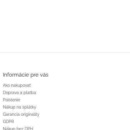
Z
á
p
ä
Informácie pre vás
t
Ako nakupovať
i
e
Doprava a platba
Poistenie
Nákup na splátky
Garancia originality
GDPR
Nákup bez DPH