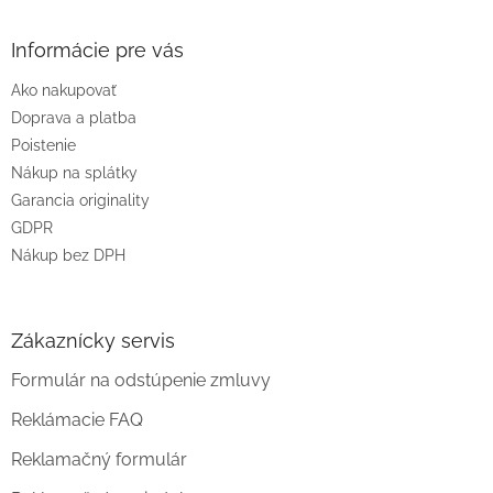
á
p
ä
Informácie pre vás
t
Ako nakupovať
i
e
Doprava a platba
Poistenie
Nákup na splátky
Garancia originality
GDPR
Nákup bez DPH
Zákaznícky servis
Formulár na odstúpenie zmluvy
Reklámacie FAQ
Reklamačný formulár