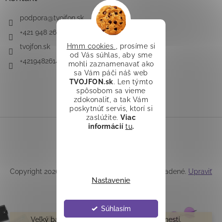
podpora
@
tvojfon.sk
+421 948 261 491
Hmm cookies
, prosíme si
tvojfon.sk
od Vás súhlas, aby sme
+421948261491
mohli zaznamenavať ako
sa Vám páči náš web
TVOJFON.sk
. Len týmto
spôsobom sa vieme
zdokonaliť, a tak Vám
poskytnúť servis, ktorí si
zaslúžite.
Viac
informácií
tu
.
Vytvoril Shoptet
Copyright 2026
TVOJFON.sk
. Všetky práva vyhradené.
Upraviť
Nastavenie
nastavenie cookies
Súhlasím
Veľký balík /teleskop/ do Z-boxu sa nezmestí.