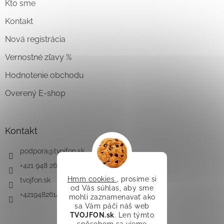
Kto sme
Kontakt
Nová registrácia
Vernostné zľavy %
Hodnotenie obchodu
Overený E-shop
Kontakt
podpora
@
tvojfon.sk
+421 948 261 491
Hmm cookies
, prosíme si
tvojfon.sk
od Vás súhlas, aby sme
+421948261491
mohli zaznamenavať ako
sa Vám páči náš web
TVOJFON.sk
. Len týmto