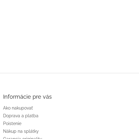
Z
á
p
ä
Informácie pre vás
t
Ako nakupovať
i
e
Doprava a platba
Poistenie
Nákup na splátky
Garancia originality