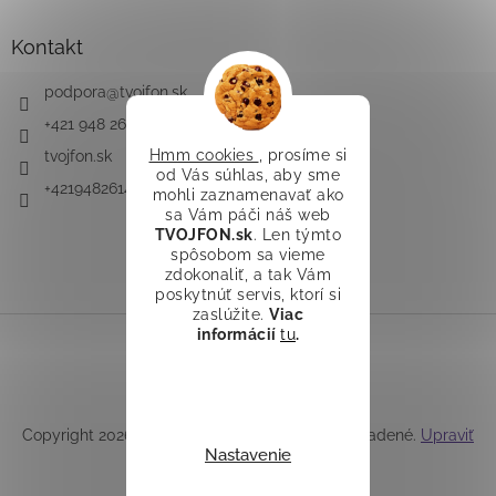
Kontakt
podpora
@
tvojfon.sk
+421 948 261 491
Hmm cookies
, prosíme si
tvojfon.sk
od Vás súhlas, aby sme
+421948261491
mohli zaznamenavať ako
sa Vám páči náš web
TVOJFON.sk
. Len týmto
spôsobom sa vieme
zdokonaliť, a tak Vám
poskytnúť servis, ktorí si
zaslúžite.
Viac
informácií
tu
.
Vytvoril Shoptet
Copyright 2026
TVOJFON.sk
. Všetky práva vyhradené.
Upraviť
Nastavenie
nastavenie cookies