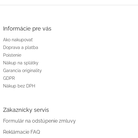
Z
á
p
ä
Informácie pre vás
t
Ako nakupovať
i
e
Doprava a platba
Poistenie
Nákup na splátky
Garancia originality
GDPR
Nákup bez DPH
Zákaznícky servis
Formulár na odstúpenie zmluvy
Reklámacie FAQ