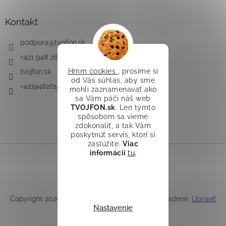
Kontakt
podpora
@
tvojfon.sk
+421 948 261 491
Hmm cookies
, prosíme si
tvojfon.sk
od Vás súhlas, aby sme
+421948261491
mohli zaznamenavať ako
sa Vám páči náš web
TVOJFON.sk
. Len týmto
spôsobom sa vieme
zdokonaliť, a tak Vám
poskytnúť servis, ktorí si
zaslúžite.
Viac
informácií
tu
.
Vytvoril Shoptet
Copyright 2026
TVOJFON.sk
. Všetky práva vyhradené.
Upraviť
Nastavenie
nastavenie cookies