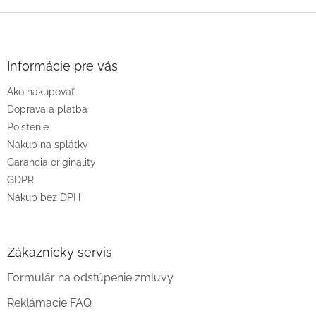
Z
á
p
ä
Informácie pre vás
t
Ako nakupovať
i
e
Doprava a platba
Poistenie
Nákup na splátky
Garancia originality
GDPR
Nákup bez DPH
Zákaznícky servis
Formulár na odstúpenie zmluvy
Reklámacie FAQ