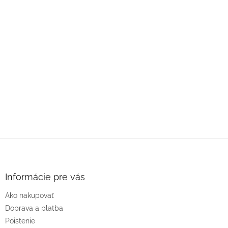
Z
á
p
ä
Informácie pre vás
t
Ako nakupovať
i
e
Doprava a platba
Poistenie