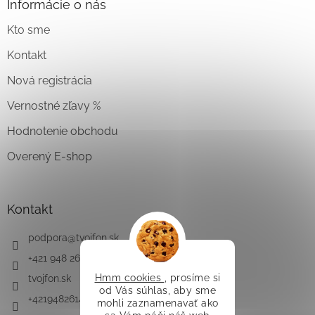
Informácie o nás
Kto sme
Kontakt
Nová registrácia
Vernostné zľavy %
Hodnotenie obchodu
Overený E-shop
Kontakt
podpora
@
tvojfon.sk
+421 948 261 491
Hmm cookies
, prosíme si
tvojfon.sk
od Vás súhlas, aby sme
+421948261491
mohli zaznamenavať ako