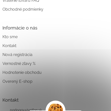
Vrátenie tovaru FAQ
Obchodné podmienky
Informácie o nás
Kto sme
Kontakt
Nová registrácia
Vernostné zľavy %
Hodnotenie obchodu
Overený E-shop
Kontakt
podpora
@
tvojfon.sk