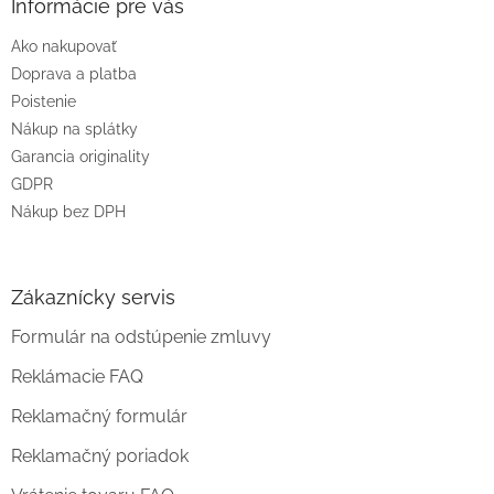
ä
Informácie pre vás
t
Ako nakupovať
i
e
Doprava a platba
Poistenie
Nákup na splátky
Garancia originality
GDPR
Nákup bez DPH
Zákaznícky servis
Formulár na odstúpenie zmluvy
Reklámacie FAQ
Reklamačný formulár
Reklamačný poriadok